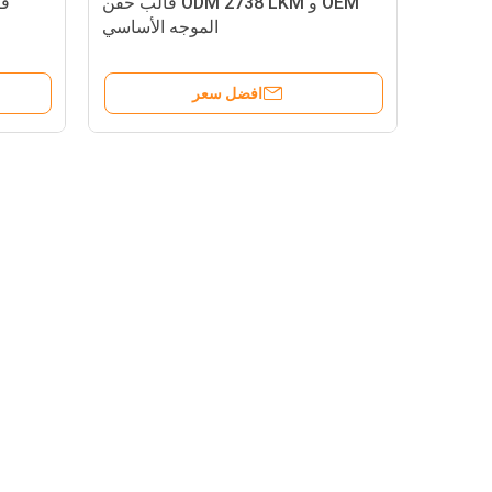
OEM و ODM 2738 LKM قالب حقن
الموجه الأساسي
افضل سعر