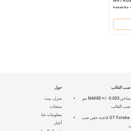
WIFI Ro
صب القالب
حول
عداء ساخن NAK80 +/- 0.003 مم
منزل، بيت
صب القالب
منتجات
معلومات عنا
الدقة GT Futaba قاعدة حقن صب
أخبار
ب