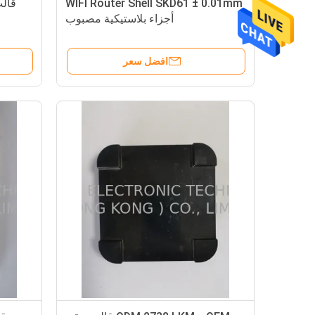
WIFI Router Shell SKD61 ± 0.01mm
قالب
أجزاء بلاستيكية مصبوب
افضل سعر