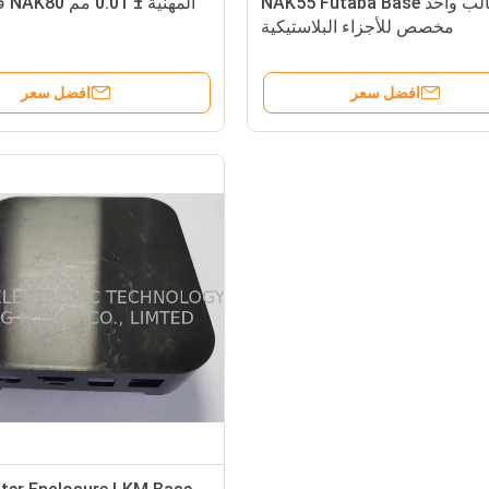
قالب واحد NAK55 Futaba Base
المه
مخصص للأجزاء البلاستيكية
افضل سعر
افضل سعر