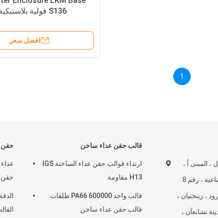
uter Enclosure LKM Base
S136 قولبة بلاستيكية مخصصة
افضل سعر
1
قالب حقن عداء ساخن
حقن 
ول ، المبنى أ ،
ارتداء قوالب حقن عداء الساخنة IGS
H13 مقاومة
حقن 
حديقة جينفنغ الصناعية ، رقم 8
 ، زينجتيان ،
قالب واحد PA66 600000 طلقات
قالب حقن عداء ساخن
القال
نة تشانغآن ،