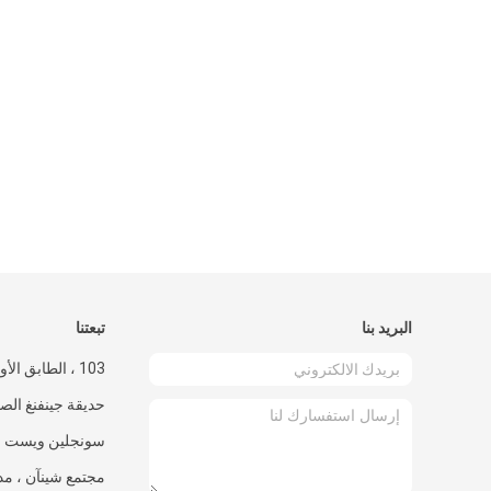
البريد بنا
تبعتنا
103 ، الطابق الأ
سونجلين ويست رود
مجتمع شينآن ، مدي