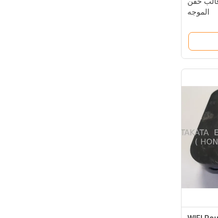
نية ± 0.01 مم NAK80 قالب حقن
الموجه