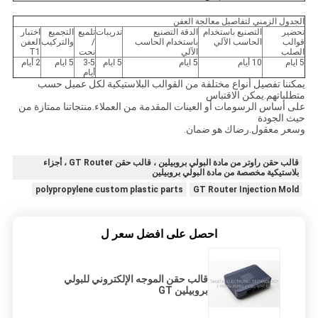
الجدول الزمني لتفاصيل معالجة العفن
تحضير
التصنيع باستخدام
الدقة التصنيع
تدريبات
تلميع
التجميع
اختبار
قوالب
الحاسب الآلي
باستخدام الحاسب
/
والتركيب
العفن
الصلب
الآلي
نحت
T1
5 ايام
10 أيام
5 ايام
5 ايام
3-5
5 ايام
2 أيام
أيام
يمكننا تفصيل أنواع مختلفة من القوالب البلاستيكية لكل عميل حسب
متطلباتهم.يمكن الاقتباس
على أساس الرسومات أو العينات المقدمة من العملاء.منتجاتنا ممتازة من
حيث الجودة
وسعر معقول.رضاك هو ضمان.
قالب حقن راوتر من مادة البولي بروبيلين ، قالب حقن GT Router ، أجزاء
بلاستيكية مخصصة من مادة البولي بروبيلين
polypropylene custom plastic parts
GT Router Injection Mold
احصل على افضل سعر ل
قالب حقن الموجه الإلكتروني للبولي
بروبيلين GT