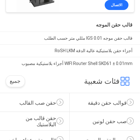
الاتصال
قالب حقن الموجه
قالب حقن موجه IGS 0.01 مللي متر حسب الطلب
أجزاء حقن بلاستيكية عالية الدقة RoSH LKM
WIFI Router Shell SKD61 ± 0.01mm أجزاء بلاستيكية مصبوب
فئات شعبية
جميع
قوالب حقن دقيقة
حقن صب القالب
حقن قالب من 
صب حقن لونين
البلاستيك