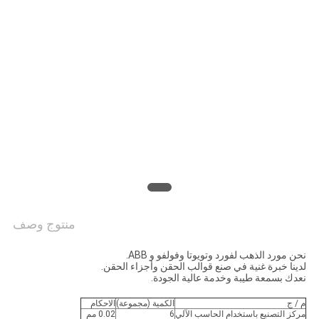
PRIVACY
POLICY
منتوج وصف
نحن مورد الذهب لفورد وتويوتا وفولفو و ABB.
لدينا خبرة غنية في صنع قوالب الحقن وأجزاء الحقن.
نعدك بسمعة طيبة وخدمة عالية الجودة.
م / ج
الكمية (مجموعة)
الاحكام
مركز التصنيع باستخدام الحاسب الآلي
6
0.02 مم