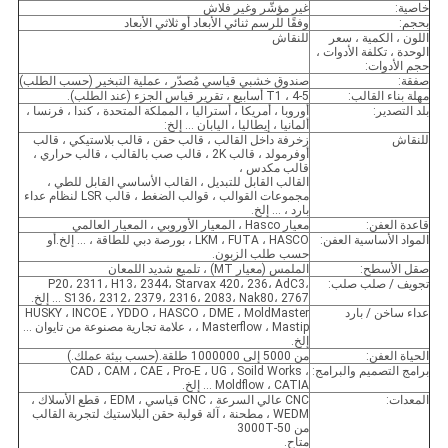
خاصية:
غير مؤشّر وغير فلاش
بحجم:
وفقًا للرسم ثنائي الأبعاد أو ثلاثي الأبعاد
اللون ، الكمية ، سعر
للنقاش
الوحدة ، تكلفة الأدوات ،
حجم الأدوات:
صفقة:
صندوق خشبي قياسي مُصدّر ، عملية التبخير (حسب الطلب)
مهلة بناء القالب:
T1 ، 4-5 أسابيع ، تقرير قياس الجزء (عند الطلب).
بلد التصدير:
أوروبا ، أمريكا ، أستراليا ، المملكة المتحدة ، كندا ، فرنسا ،
ألمانيا ، إيطاليا ، اليابان ... إلخ:
للنقاش
زخرفة داخل القالب ، قالب حقن ، قالب بلاستيكي ، قالب
أوفرمولد ، قالب 2K ، قالب صب بالقالب ، قالب حراري ،
قالب مكدس ،
القالب القابل للتبديل ، القالب الأساسي القابل للطي ،
مجموعات القوالب ، قوالب الضغط ، قالب LSR لنظام عداء
بارد ، ... إلخ.
قاعدة العفن:
معيار Hasco ، المعيار الأوروبي ، المعيار العالمي
المواد الأساسية العفن:
LKM ، FUTA ، HASCO ، بورصة دبي للطاقة ، ... إلخ.أو
حسب طلب الزبون.
صقل الأسطح:
الملمس (معيار MT) ، تلميع شديد اللمعان
تجويف / صلب صلب:
P20، 2311، H13، 2344، Starvax 420، 236، AdC3،
S136، 2312، 2379، 2316، 2083، Nak80، 2767 ... إلخ.
عداء ساخن / بارد
HUSKY ، INCOE ، YDDO ، HASCO ، DME ، MoldMaster
، Masterflow ، Mastip ، علامة تجارية مصنوعة من تايوان ...
إلخ.
الحياة العفن:
من 5000 إلى 1000000 طلقة.(حسب بيئة عملك.)
برامج التصميم والبرامج:
CAD ، CAM ، CAE ، Pro-E ، UG ، Soild Works ،
Moldflow ، CATIA ... إلخ.
المعدات:
CNC عالي السرعة ، CNC قياسي ، EDM ، قطع الأسلاك ،
WEDM ، مطحنة ، آلة قولبة حقن البلاستيك لتجربة القالب
من 50-3000T
متاح.