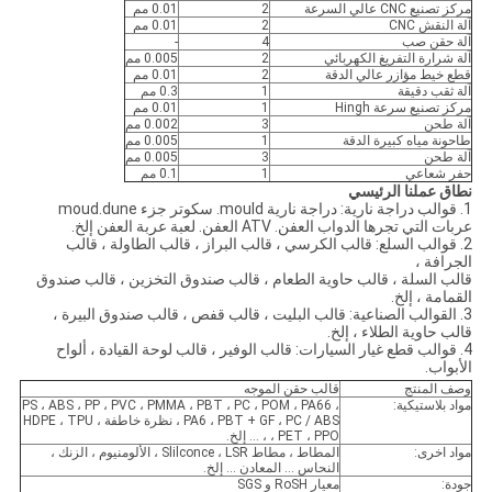
مركز تصنيع CNC عالي السرعة
2
0.01 مم
آلة النقش CNC
2
0.01 مم
آلة حقن صب
4
-
آلة شرارة التفريغ الكهربائي
2
0.005 مم
قطع خيط مؤازر عالي الدقة
2
0.01 مم
آلة ثقب دقيقة
1
0.3 مم
مركز تصنيع سرعة Hingh
1
0.01 مم
آلة طحن
3
0.002 مم
طاحونة مياه كبيرة الدقة
1
0.005 مم
آلة طحن
3
0.005 مم
حفر شعاعي
1
0.1 مم
نطاق عملنا الرئيسي
1. قوالب دراجة نارية: دراجة نارية mould. سكوتر جزء moud.dune
عربات التي تجرها الدواب العفن. ATV العفن. لعبة عربة العفن إلخ.
2. قوالب السلع: قالب الكرسي ، قالب البراز ، قالب الطاولة ، قالب
الجرافة ،
قالب السلة ، قالب حاوية الطعام ، قالب صندوق التخزين ، قالب صندوق
القمامة ، إلخ.
3. القوالب الصناعية: قالب البليت ، قالب قفص ، قالب صندوق البيرة ،
قالب حاوية الطلاء ، إلخ.
4. قوالب قطع غيار السيارات: قالب الوفير ، قالب لوحة القيادة ، ألواح
الأبواب.
وصف المنتج
قالب حقن الموجه
مواد بلاستيكية:
PS ، ABS ، PP ، PVC ، PMMA ، PBT ، PC ، POM ، PA66 ،
PA6 ، PBT + GF ، PC / ABS ، نظرة خاطفة ، HDPE ، TPU
، PET ، PPO ، ... إلخ.
مواد اخرى:
المطاط ، مطاط Slilconce ، LSR ، الألومنيوم ، الزنك ،
النحاس ... المعادن ... إلخ.
جودة:
معيار RoSH و SGS