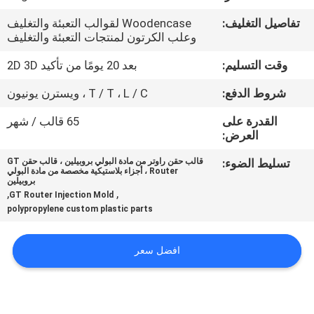
تفاصيل التغليف:
Woodencase لقوالب التعبئة والتغليف
مراقبة
وعلب الكرتون لمنتجات التعبئة والتغليف
الجودة
وقت التسليم:
بعد 20 يومًا من تأكيد 2D 3D
شروط الدفع:
T / T ، L / C ، ويسترن يونيون
اتصل
القدرة على
65 قالب / شهر
بنا
العرض:
تسليط الضوء:
قالب حقن راوتر من مادة البولي بروبيلين ، قالب حقن GT
أخبار
Router ، أجزاء بلاستيكية مخصصة من مادة البولي
بروبيلين
,
,
GT Router Injection Mold
polypropylene custom plastic parts
اطلب
اقتباس
افضل سعر
خريطة
الموقع