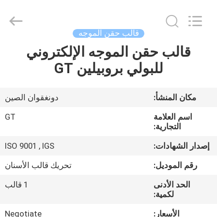
TAKDA
PRECISE
MOULD
FACTORY.
All
قالب حقن الموجه
Rights
Reserved.
قالب حقن الموجه الإلكتروني
منزل،
للبولي بروبيلين GT
بيت
منتجات
مكان المنشأ:
دونغقوان الصين
اسم العلامة
GT
معلومات
التجارية:
عنا
إصدار الشهادات:
ISO 9001 , IGS
رقم الموديل:
تحريك قالب الأسنان
جولة
الحد الأدنى
1 قالب
في
لكمية:
المعمل
الأسعار:
Negotiate