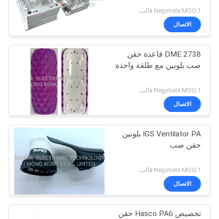
Negotiate MOQ:1 قالب
PRIVACY
الاتصال
11
POLICY
2738 DME قاعدة حقن
قالب حقن عداء ساخن
صب بلونين مع طلقة واحدة
Negotiate MOQ:1 قالب
الاتصال
IGS Ventilator PA بلونين
12
حقن صب
صب الحقن البصري
Negotiate MOQ:1 قالب
الاتصال
تخصيص Hasco PA6 حقن