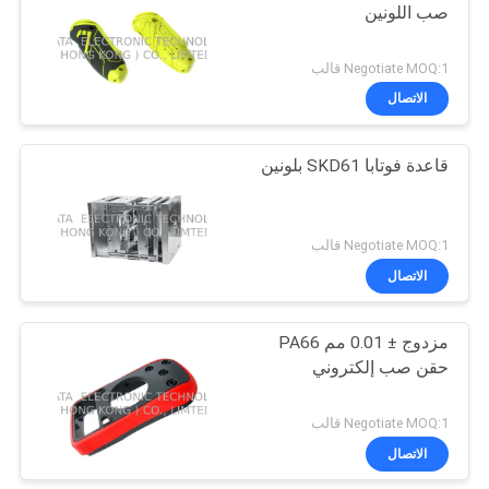
صب اللونين
15
Negotiate MOQ:1 قالب
الاتصال
قالب ختم المعدن
قاعدة فوتابا SKD61 بلونين
Negotiate MOQ:1 قالب
الاتصال
10
قالب الصب يموت
مزدوج ± 0.01 مم PA66
حقن صب إلكتروني
الألومنيوم
Negotiate MOQ:1 قالب
الاتصال