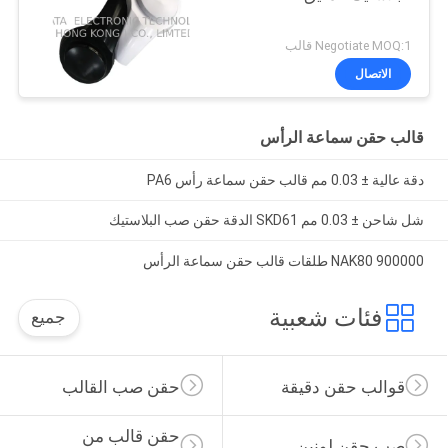
Negotiate MOQ:1 قالب
الاتصال
قالب حقن سماعة الرأس
دقة عالية ± 0.03 مم قالب حقن سماعة رأس PA6
شل شاحن ± 0.03 مم SKD61 الدقة حقن صب البلاستيك
NAK80 900000 طلقات قالب حقن سماعة الرأس
فئات شعبية
جميع
قوالب حقن دقيقة
حقن صب القالب
حقن قالب من 
صب حقن لونين