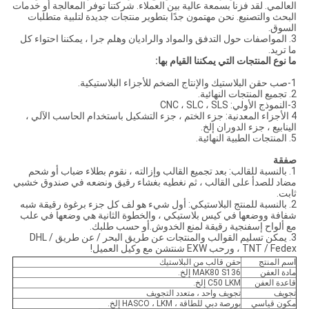
العالمي. لقد فزنا بسمعة عالية بين العملاء. شركتنا توفر المعالجة أو خدمات
البحث والتصنيع. نحن مهتمون جدًا بتطوير منتجات جديدة لتلبية متطلبات
السوق.
3. المواصفات حول التدفق والمواد والراديان وهلم جرا ، يمكننا احتواء كل
ما تريد.
ما نوع المنتجات التي يمكننا القيام بها:
1-صب حقن البلاستيك والإنتاج الضخم للأجزاء البلاستيكية.
2. تجميع المنتجات النهائية.
3-النموذج الأولي: CNC ، SLC ، SLS
4 الأجزاء المعدنية: جزء الختم ، جزء التشكيل باستخدام الحاسب الآلي ،
الينابيع ، جزء الدوران إلخ.
5. المنتجات الطبية النهائية.
صفقة
1. بالنسبة للقالب: بعد تجميع القالب وإزالته ، نقوم بطلاء ضباب أو شحم
مضاد للصدأ على القالب ، ثم نغطيه بغشاء رقيق ونضعه في صندوق خشبي
ثابت.
2. بالنسبة للمنتج البلاستيكي: أول شيء هو لف كل جزء برغوة رقيقة شبه
شفافة ووضعها في كيس بلاستيكي ، والخطوة الثانية هي وضعها في علب
مع ألواح إسفنجية رقيقة لمنع الخدوش.أو حسب طلبك.
3. يمكن تسليم القوالب والمنتجات عن طريق البحر / عن طريق DHL /
TNT / Fedex ، ورحب EXW شنتشن مع وكيل العميل!
اسم المنتج
حقن قالب من البلاستيك
مادة العفن
MAK80 S136 إلخ.
قاعدة العفن
C50 LKM إلخ.
تجويف
تجويف واحد ، متعدد التجويف
مكون قياسي
بورصة دبي للطاقة ، HASCO ، LKM إلخ.