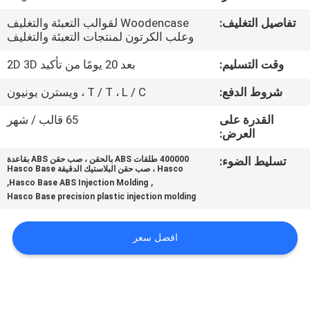
تفاصيل التغليف:
Woodencase لقوالب التعبئة والتغليف
مراقبة
وعلب الكرتون لمنتجات التعبئة والتغليف
الجودة
وقت التسليم:
بعد 20 يومًا من تأكيد 2D 3D
شروط الدفع:
T / T ، L / C ، ويسترن يونيون
اتصل
القدرة على
65 قالب / شهر
بنا
العرض:
تسليط الضوء:
400000 طلقات ABS بالحقن ، صب حقن ABS بقاعدة
أخبار
Hasco ، صب حقن البلاستيك الدقيقة Hasco Base
,
,
Hasco Base ABS Injection Molding
Hasco Base precision plastic injection molding
اطلب
اقتباس
افضل سعر
خريطة
الموقع