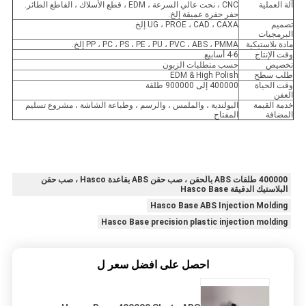
آلة العملية
CNC ، نحت عالي السرعة ، EDM ، قطع الأسلاك ، القاطع الطائر.
حفر حفرة عميقة إلخ.
تصميم
UG ، PROE ، CAD ، CAXA إلخ.
البرمجيات
مادة بلاستيكية
PP ، PC ، PS ، PE ، PU ، PVC ، ABS ، PMMA إلخ.
وقت الإنتاج
4-6 أسابيع
تخصيص
حسب متطلبات الزبون
طلب سطح
EDM & High Polish
وقت الحياة
400000 إلى 900000 طلقة
العفن
خدمة القيمة
البولندية ، والملمس ، والرسم ، وطباعة الشاشة ، مشروع تسليم
المضافة
المفتاح
400000 طلقات ABS بالحقن ، صب حقن ABS بقاعدة Hasco ، صب حقن
البلاستيك الدقيقة Hasco Base
Hasco Base ABS Injection Molding
Hasco Base precision plastic injection molding
احصل على افضل سعر ل