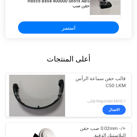
Hasco Base 400000 Shots ABS
حقن صب
استمر
أعلى المنتجات
قالب حقن سماعة الرأس
C50 LKM
Negotiate MOQ:1 قالب
الاتصال
+/- 0.02mm صب حقن
البلاستيك الدقيق