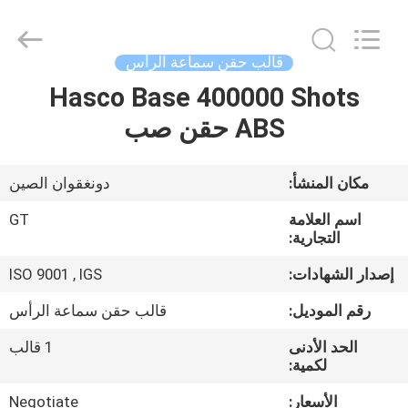
TAKDA
PRECISE
MOULD
FACTORY.
All
قالب حقن سماعة الرأس
Rights
Reserved.
Hasco Base 400000 Shots
منزل،
ABS حقن صب
بيت
منتجات
مكان المنشأ:
دونغقوان الصين
اسم العلامة
GT
معلومات
التجارية:
عنا
إصدار الشهادات:
ISO 9001 , IGS
رقم الموديل:
قالب حقن سماعة الرأس
جولة
الحد الأدنى
1 قالب
في
لكمية:
المعمل
الأسعار:
Negotiate