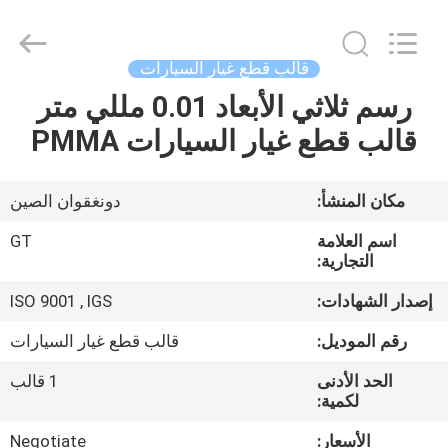
TAKDA
PRECISE
MOULD
FACTORY.
All
قالب قطع غيار السيارات
Rights
Reserved.
رسم ثلاثي الأبعاد 0.01 مللي متر
منزل،
قالب قطع غيار السيارات PMMA
بيت
منتجات
مكان المنشأ:
دونغقوان الصين
اسم العلامة
GT
معلومات
التجارية:
عنا
إصدار الشهادات:
ISO 9001 , IGS
رقم الموديل:
قالب قطع غيار السيارات
جولة
الحد الأدنى
1 قالب
في
لكمية:
المعمل
الأسعار:
Negotiate