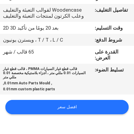
تفاصيل التغليف:
Woodencase لقوالب التعبئة والتغليف
مراقبة
وعلب الكرتون لمنتجات التعبئة والتغليف
الجودة
وقت التسليم:
بعد 20 يومًا من تأكيد 2D 3D
شروط الدفع:
T / T ، L / C ، ويسترن يونيون
اتصل
القدرة على
65 قالب / شهر
بنا
العرض:
تسليط الضوء:
قالب قطع غيار السيارات PMMA ، قالب قطع غيار
أخبار
السيارات 0.01 مللي متر ، أجزاء بلاستيكية مخصصة 0.01
مللي متر
,
,
0.01mm Auto Parts Mould
0.01mm custom plastic parts
اطلب
اقتباس
افضل سعر
خريطة
الموقع