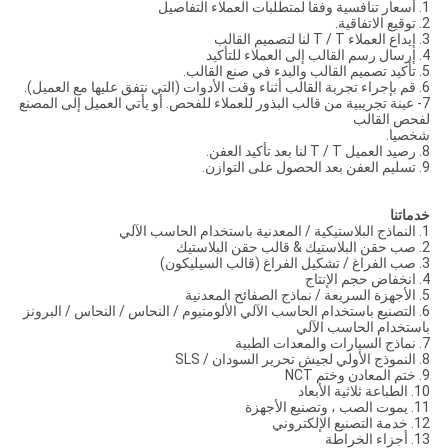
1. أسعار تنافسية وفقا لمتطلبات العملاء التفاصيل
2. توقيع الاتفاقية.
3. إيداع العملاء T / T لنا لتصميم القالب
4. إرسال رسم القالب إلى العملاء للتأكيد
5. تأكيد تصميم القالب والبدء في صنع القالب.
6. قم بإجراء تجربة القالب أثناء وقت الأدوات (التي نتفق عليها مع العميل).
7- عينة تجريبية من قالب البذور للعملاء للفحص. أو يأتي العميل إلى المصنع
لفحص القالب
شخصيا.
8. رصيد العميل T / T لنا بعد تأكيد العفن.
9. تسليم العفن بعد الحصول على التوازن.
خدماتنا
1. النماذج البلاستيكية / المعدنية باستخدام الحاسب الآلي
2. صب حقن البلاستيك & قالب حقن البلاستيك
3. صب الفراغ / تشكيل الفراغ (قالب السيليكون)
4. انخفاض حجم الإنتاج
5. الأجهزة السريعة / نماذج الصفائح المعدنية
6. التصنيع باستخدام الحاسب الآلي الألومنيوم / النحاس / النحاس / البرونز
باستخدام الحاسب الآلي
7. نماذج السيارات والمعدات الطبية
8. النموذج الأولي لجيش تحرير السودان / SLS
9. ختم المعادن وختم NCT
10. الطباعة ثلاثية الأبعاد
11. يموت الصب ، وتصنيع الأجهزة
12. خدمة التصنيع الإلكتروني
13. أجزاء الخراطة