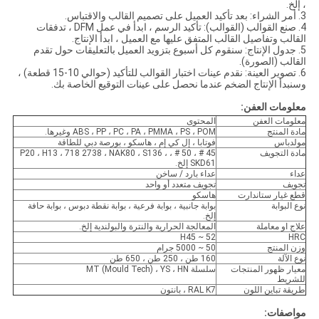
، إلخ.
3. أمر الشراء: بعد تأكيد العميل على تصميم القالب والاقتباس.
4. صنع القوالب (القوالب): تأكيد الرسم ، ابدأ في عمل DFM ، تدفقات
القالب وتفاصيل القالب المتفق عليها مع العميل ، ابدأ الإنتاج.
5. جدول الإنتاج: سنقوم كل أسبوع بتزويد العميل بالتعليقات حول تقدم
القالب (الصورة).
6. تصوير العينة: نقدم عينات اختبار القوالب للتأكيد (حوالي 10-15 قطعة) ،
وسنبدأ الإنتاج الضخم عندما نحصل على عينات التوقيع الخاصة بك.
معلومات العفن:
معلومات العفن
المحتوى
مادة المنتج
ABS ، PP ، PC ، PA ، PMMA ، PS ، POM وغيرها.
مولدباس
فوتابا ، إل كي إم ، هاسكو ، بورصة دبي للطاقة
مادة التجويف
45 # ، 50 # ، P20 ، H13 ، 718 2738 ، NAK80 ، S136 ،
SKD61 إلخ.
عداء
عداء بارد / ساخن
تجويف
تجويف متعدد أو واحد
قطع غيار ستاندارت
هاسكو
نوع البوابة
بوابة جانبية ، بوابة فرعية ، بوابة نقطة دبوس ، بوابة حافة
إلخ.
علاج او معاملة
المعالجة الحرارية والنترة والبولندية إلخ.
H45 ~ 52
HRC
وزن المنتج
50 ~ 5000 جرام
نوع الآلة
160 طن ، 250 طن ، 650 طن
معيار ظهور المنتجات
سلسلة MT (Mould Tech) ، YS ، HN
للشريط
طريقة تباين اللون
RAL K7 ، بانتون
مواصفات: