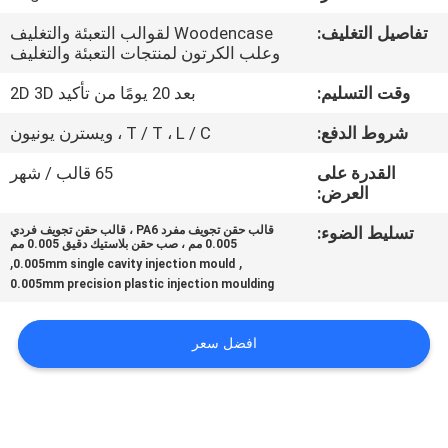
تفاصيل التغليف:
Woodencase لقوالب التعبئة والتغليف
مراقبة
وعلب الكرتون لمنتجات التعبئة والتغليف
الجودة
وقت التسليم:
بعد 20 يومًا من تأكيد 2D 3D
شروط الدفع:
T / T ، L / C ، ويسترن يونيون
اتصل
القدرة على
65 قالب / شهر
بنا
العرض:
تسليط الضوء:
قالب حقن تجويف مفرد PA6 ، قالب حقن تجويف فردي
أخبار
0.005 مم ، صب حقن بلاستيك دقيق 0.005 مم
,
,
0.005mm single cavity injection mould
0.005mm precision plastic injection moulding
اطلب
اقتباس
افضل سعر
خريطة
الموقع