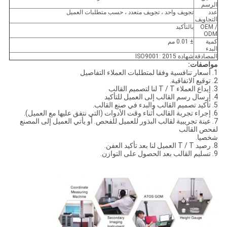
الرسم
عدد
تجويف واحد ، تجويف متعدد ، حسب متطلبات العميل
التجاويف
OEM /
بالتأكيد
ODM
كمية
± 0.01 مم
البدء
المصادقة
شهادة ISO9001: 2015
مواصفات:
1. أسعار تنافسية وفقا لمتطلبات العملاء التفاصيل
2. توقيع الاتفاقية.
3. إيداع العملاء T / T لنا لتصميم القالب
4. إرسال رسم القالب إلى العميل للتأكيد
5. تأكيد تصميم القالب والبدء في صنع القالب.
6. إجراء تجربة القالب أثناء وقت الأدوات (التي نتفق عليها مع العميل).
7. عينة تجريبية لقالب البذور للعميل للفحص. أو يأتي العميل إلى المصنع
لفحص القالب
شخصيا.
8. رصيد T / T العميل لنا بعد تأكيد العفن.
9. تسليم القالب بعد الحصول على التوازن.