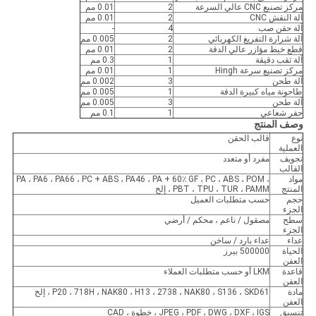
مركز تصنيع CNC عالي السرعة
2
0.01 مم
آلة النقش CNC
2
0.01 مم
آلة حقن صب
4
-
آلة شرارة التفريغ الكهربائي
2
0.005 مم
قطع خيط مؤازر عالي الدقة
2
0.01 مم
آلة ثقب دقيقة
1
0.3 مم
مركز تصنيع سرعة Hingh
1
0.01 مم
آلة طحن
3
0.002 مم
طاحونة مياه كبيرة الدقة
1
0.005 مم
آلة طحن
3
0.005 مم
حفر شعاعي
1
0.1 مم
وصف المنتج
نوع
قالب الحقن
العملية
تجويف
مفرد أو متعدد
القالب
مواد
PA ، PA6 ، PA66 ، PC + ABS ، PA46 ، PA + 60٪ GF ، PC ، ABS ، POM ،
المنتج
PBT ، TPU ، TUR ، PAMM ، إلخ
حجم
حسب متطلبات العميل
الجزء
سطح
مصقول / ناعم ، محكم / أرضي
الجزء
عداء
عداء بارد / ساخن
الحياة
500000 بيرز
العفن
قاعدة
LKM أو حسب متطلبات العملاء
العفن
مادة
P20 ، 718H ، NAK80 ، H13 ، 2738 ، NAK80 ، S136 ، SKD61 ، إلخ
العفن
تنسيق
JPEG ، PDF ، DWG ، DXF ، IGS ، خطوة ، CAD