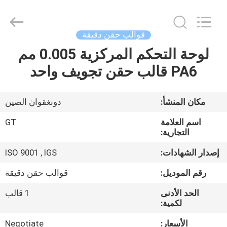
TAKDA
PRECISE
MOULD
FACTORY.
All
قوالب حقن دقيقة
Rights
Reserved.
لوحة التحكم المركزية 0.005 مم
منزل،
PA6 قالب حقن تجويف واحد
بيت
منتجات
مكان المنشأ:
دونغقوان الصين
اسم العلامة
GT
معلومات
التجارية:
عنا
إصدار الشهادات:
ISO 9001 , IGS
رقم الموديل:
قوالب حقن دقيقة
جولة
الحد الأدنى
1 قالب
في
لكمية:
المعمل
الأسعار:
Negotiate