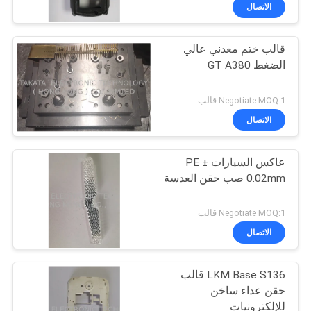
الاتصال
مراقبة
قالب ختم معدني عالي
الجودة
17
الضغط GT A380
حقن قالب من
اتصل
Negotiate MOQ:1 قالب
البلاستيك
بنا
الاتصال
عاكس السيارات PE ±
أخبار
0.02mm صب حقن العدسة
21
اطلب
Negotiate MOQ:1 قالب
اقتباس
الاتصال
صب حقن لونين
LKM Base S136 قالب
خريطة
حقن عداء ساخن
الموقع
للإلكترونيات