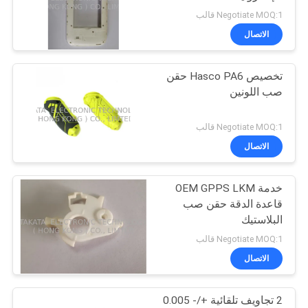
Negotiate MOQ:1 قالب
PRIVACY
الاتصال
11
POLICY
تخصيص Hasco PA6 حقن
قالب حقن عداء ساخن
صب اللونين
Negotiate MOQ:1 قالب
الاتصال
خدمة OEM GPPS LKM
12
قاعدة الدقة حقن صب
البلاستيك
صب الحقن البصري
Negotiate MOQ:1 قالب
الاتصال
2 تجاويف تلقائية +/- 0.005