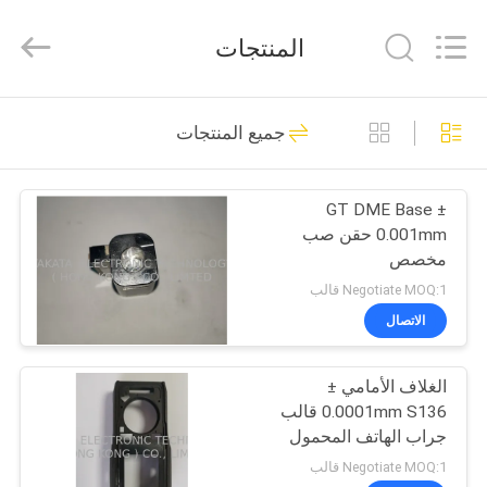
TAKDA
PRECISE
MOULD
المنتجات
FACTORY.
All
Rights
Reserved.
منزل،
33
جميع المنتجات
بيت
حقن صب القالب
GT DME Base ±
منتجات
0.001mm حقن صب
مخصص
معلومات
Negotiate MOQ:1 قالب
عنا
الاتصال
18
الغلاف الأمامي ±
جولة
قوالب حقن دقيقة
0.0001mm S136 قالب
في
جراب الهاتف المحمول
المعمل
Negotiate MOQ:1 قالب